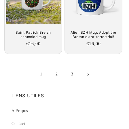
Saint Patrick Breizh
Alien BZH Mug: Adopt the
enameled mug
Breton extra-terrestrial!
Regular
€16,00
Regular
€16,00
price
price
1
2
3
LIENS UTILES
A Propos
Contact