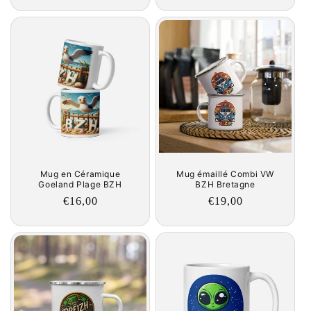
price
Mug en Céramique
Mug émaillé Combi VW
Goeland Plage BZH
BZH Bretagne
Regular
€16,00
Regular
€19,00
price
price