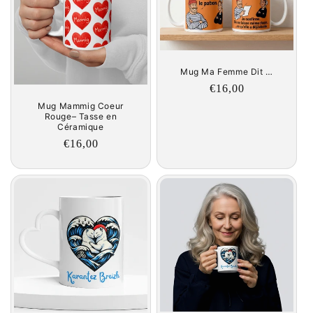
c
t
i
Mug Ma Femme Dit …
o
Regular
€16,00
price
Mug Mammig Coeur
n
Rouge– Tasse en
Céramique
:
Regular
€16,00
price