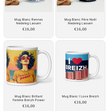
Mug Blanc Rennes
Mug Blanc Père Noël
Nedeleg Laouen
Nedeleg Laouen
Regular
€16,00
Regular
€16,00
price
price
Mug Blanc Brillant
Mug Blanc I Love Breizh
Femme Breizh Power
Regular
€16,00
Regular
€16,00
price