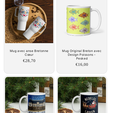
Mug avec anse Bretonne
Mug Original Breton avec
Cœur
Design Poissons -
Pesked
Regular
€28,70
Regular
€16,00
price
price