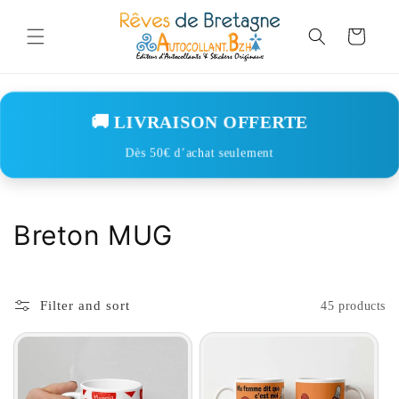
Skip to
content
Cart
🚚 LIVRAISON OFFERTE
Dès 50€ d’achat seulement
C
Breton MUG
o
l
Filter and sort
45 products
l
e