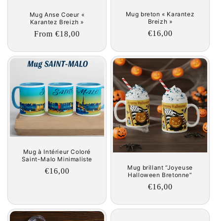
Mug breton « Karantez
Mug Anse Coeur «
Breizh »
Karantez Breizh »
Regular
€16,00
Regular
From €18,00
price
price
Mug à Intérieur Coloré
Saint-Malo Minimaliste
Mug brillant “Joyeuse
Regular
€16,00
Halloween Bretonne”
price
Regular
€16,00
price