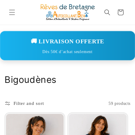
Skip to
content
Cart
🚚 LIVRAISON OFFERTE
Dès 50€ d’achat seulement
C
Bigoudènes
o
l
Filter and sort
59 products
l
e