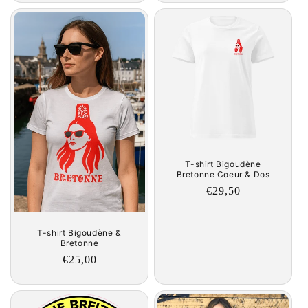
T-shirt Bigoudène
Bretonne Coeur & Dos
Regular
€29,50
price
T-shirt Bigoudène &
Bretonne
Regular
€25,00
price