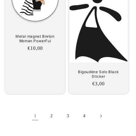
Metal magnet Breton
Woman PowerFul
Regular
€10,00
price
Bigoudène Solo Black
Sticker
Regular
€3,00
price
1
2
3
4