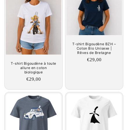
c
t
i
o
T-shirt Bigoudène BZH –
n
Coton Bio Unisexe |
Rêves de Bretagne
:
Regular
€29,00
T-shirt Bigoudène à toute
price
allure en coton
biologique
Regular
€29,00
price