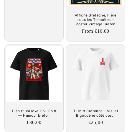
Affiche Bretagne, Fière
sous les Tempêtes –
Poster Vintage Breton
Regular
From €10,00
price
T-shirt unisexe Obi-Coiff
T-shirt Bretonne – Visuel
— Humour breton
Bigoudène côté cœur
Regular
€30,00
Regular
€25,00
price
price