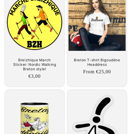
Breizhique March
Breton T-shirt Bigoudène
Sticker: Nordic Walking
Headdress
Breton style!
Regular
From €25,00
Regular
€3,00
price
price