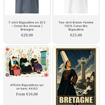
T-shirt Bigoudène en 2CV
Tee-shirt Breton Femme
– Coton Bio Unisexe |
100% Coton Bio
Bretagne
Bigoudène
Regular
€29,00
Regular
€25,00
price
price
Affiche Bigoudènes sur
un banc A4/A3
Regular
From €10,00
price