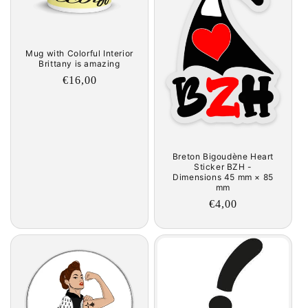
Mug with Colorful Interior
Brittany is amazing
Regular
€16,00
price
Breton Bigoudène Heart
Sticker BZH -
Dimensions 45 mm × 85
mm
Regular
€4,00
price