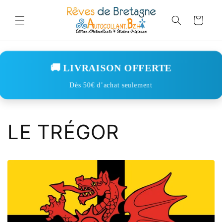
Skip to
content
Cart
🚚 LIVRAISON OFFERTE
Dès 50€ d’achat seulement
LE TRÉGOR