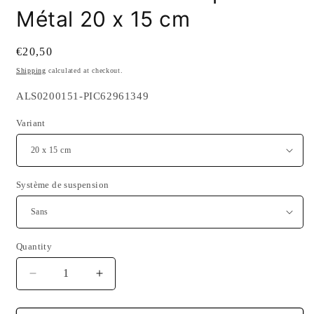
modal
Métal 20 x 15 cm
Regular
€20,50
price
Shipping
calculated at checkout.
SKU:
ALS0200151-PIC62961349
Variant
Système de suspension
Quantity
Quantity
Decrease
Increase
quantity
quantity
for
for