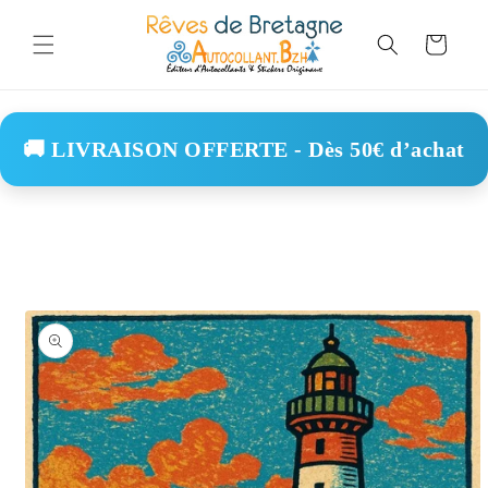
Skip to
content
Cart
🚚 LIVRAISON OFFERTE - Dès 50€ d’achat
Skip to
product
information