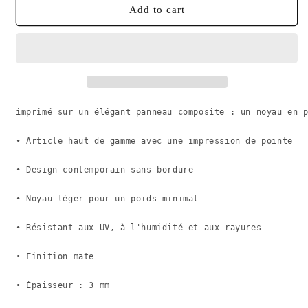
4L
4L
Add to cart
Phare
Phare
Breton
Breton
Impression
Impression
Métal
Métal
20
20
x
x
15
15
imprimé sur un élégant panneau composite : un noyau en 
cm
cm
• Article haut de gamme avec une impression de pointe
• Design contemporain sans bordure
• Noyau léger pour un poids minimal
• Résistant aux UV, à l'humidité et aux rayures
• Finition mate
• Épaisseur : 3 mm