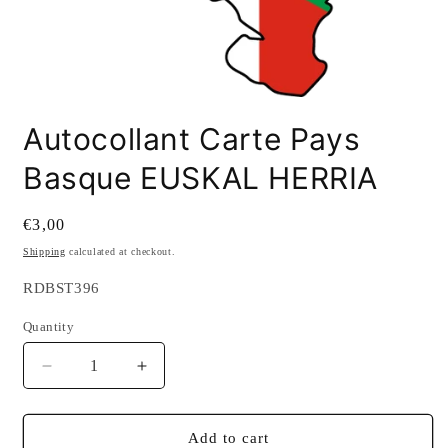
Open
media
Autocollant Carte Pays
1
in
modal
Basque EUSKAL HERRIA
Regular
€3,00
price
Shipping
calculated at checkout.
SKU:
RDBST396
Quantity
Quantity
Decrease
Increase
quantity
quantity
for
for
Autocollant
Autocollant
Add to cart