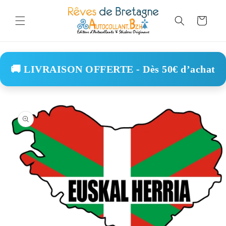
Skip to
content
Cart
🚚 LIVRAISON OFFERTE - Dès 50€ d’achat
Skip to
product
information