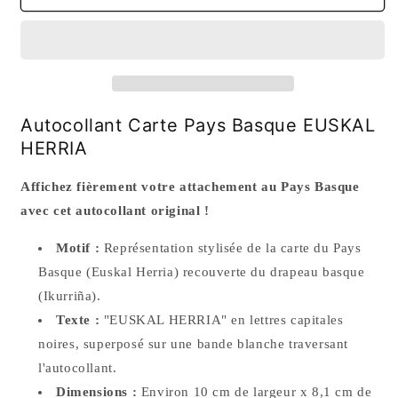
Carte
Carte
Pays
Pays
Basque
Basque
EUSKAL
EUSKAL
HERRIA
HERRIA
Autocollant Carte Pays Basque EUSKAL
HERRIA
Affichez fièrement votre attachement au Pays Basque
avec cet autocollant original !
Motif :
Représentation stylisée de la carte du Pays
Basque (Euskal Herria) recouverte du drapeau basque
(Ikurriña).
Texte :
"EUSKAL HERRIA" en lettres capitales
noires, superposé sur une bande blanche traversant
l'autocollant.
Dimensions :
Environ 10 cm de largeur x 8,1 cm de