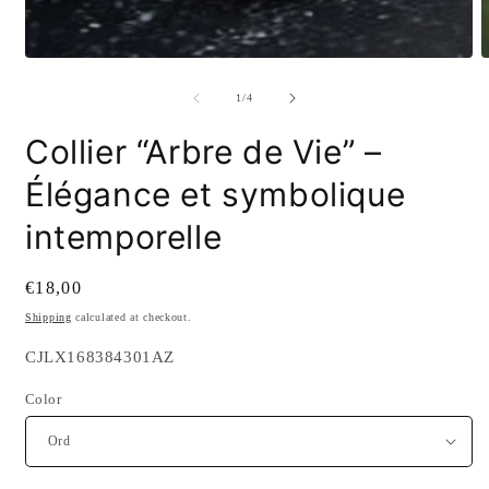
O
m
2
of
1
/
4
i
m
Collier “Arbre de Vie” –
Élégance et symbolique
intemporelle
Regular
€18,00
price
Shipping
calculated at checkout.
SKU:
CJLX168384301AZ
Color