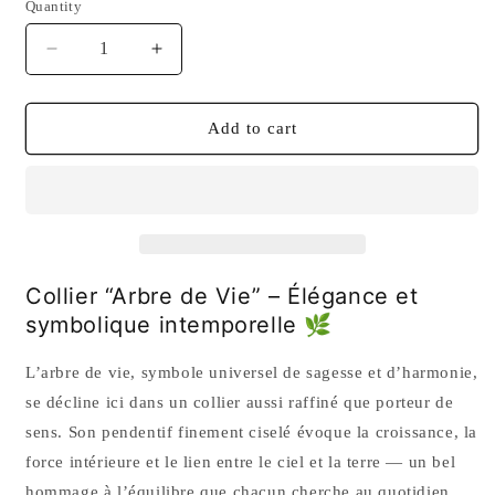
Quantity
Quantity
Decrease
Increase
quantity
quantity
for
for
Collier
Collier
Add to cart
“Arbre
“Arbre
de
de
Vie”
Vie”
–
–
Élégance
Élégance
et
et
symbolique
symbolique
Collier “Arbre de Vie” – Élégance et
intemporelle
intemporelle
symbolique intemporelle 🌿
L’arbre de vie, symbole universel de sagesse et d’harmonie,
se décline ici dans un collier aussi raffiné que porteur de
sens. Son pendentif finement ciselé évoque la croissance, la
force intérieure et le lien entre le ciel et la terre — un bel
hommage à l’équilibre que chacun cherche au quotidien.