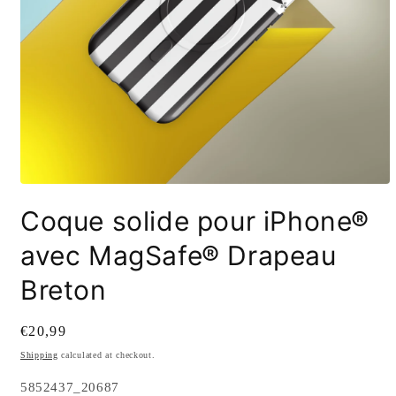
Open
media
Coque solide pour iPhone®
1
in
modal
avec MagSafe® Drapeau
Breton
Regular
€20,99
price
Shipping
calculated at checkout.
SKU:
5852437_20687