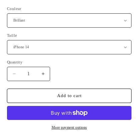
Couleur
Taille
Quantity
Quantity
Decrease
Increase
quantity
quantity
for
for
Coque
Coque
Add to cart
solide
solide
pour
pour
iPhone®
iPhone®
avec
avec
MagSafe®
MagSafe®
More payment options
Drapeau
Drapeau