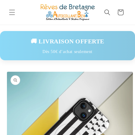
Skip to
content
Cart
🚚 LIVRAISON OFFERTE
Dès 50€ d’achat seulement
Skip to
product
information