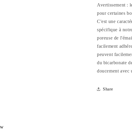
Avertissement : le
pour certaines boi
C'est une caracté
spécifique à notr
poreuse de l'émai
facilement adhére
peuvent facilemen
du bicarbonate de
doucement avec 
Share
ew