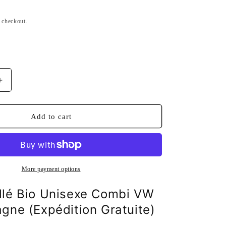
n
t checkout.
Increase
quantity
for
Mug
Add to cart
émaillé
Combi
VW
BZH
Bretagne
More payment options
llé Bio Unisexe Combi VW
gne (Expédition Gratuite)