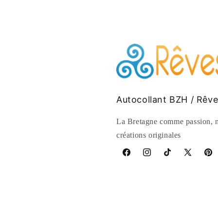
Autocollant BZH / Rêv
La Bretagne comme passion, n
créations originales
Facebook
Instagram
TikTok
X
Pinte
(Twitter)