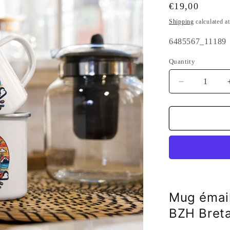
Regular
€19,00
price
Shipping
calculated a
SKU:
6485567_11189
Quantity
Quantity
Decrease
quantity
for
Mug
émaillé
Combi
VW
BZH
Bretagne
Mug émai
BZH Breta