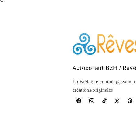
ew
Autocollant BZH / Rêv
La Bretagne comme passion, n
créations originales
Facebook
Instagram
TikTok
X
Pinte
(Twitter)