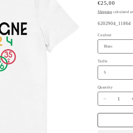
Regular
€25,00
price
Shipping
calculated a
SKU:
6202904_11864
Couleur
Taille
Quantity
Quantity
Decrease
quantity
for
T-
shirt
unisexe