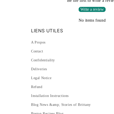
Be the first to write a revi
Write a review
No items found
LIENS UTILES
A Propos
Contact
Confidentiality
Deliveries
Legal Notice
Refund
Installation Instructions
Blog News &amp; Stories of Brittany
Breton Recipes Blog