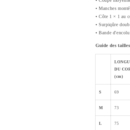
• Coupe moyenn
• Manches monté
• Côte 1 × 1 au c
• Surpiqûre doubl
• Bande d'encolure
Guide des taille
LONGU
DU CO
(cm)
S
69
M
73
L
75