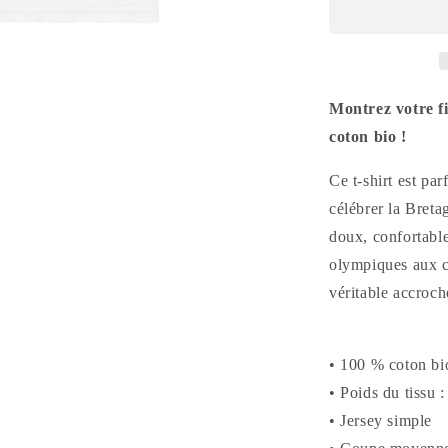
Bretagne
2024
Montrez votre fi
coton bio !
Ce t-shirt est par
célébrer la Bretag
doux, confortable
olympiques aux c
véritable accroch
• 100 % coton bio
• Poids du tissu 
• Jersey simple