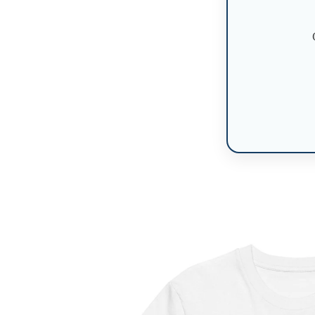
Skip to
product
information