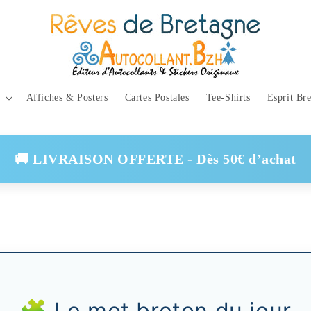
Affiches & Posters
Cartes Postales
Tee-Shirts
Esprit Br
🚚 LIVRAISON OFFERTE - Dès 50€ d’achat
🧩 Le mot breton du jour