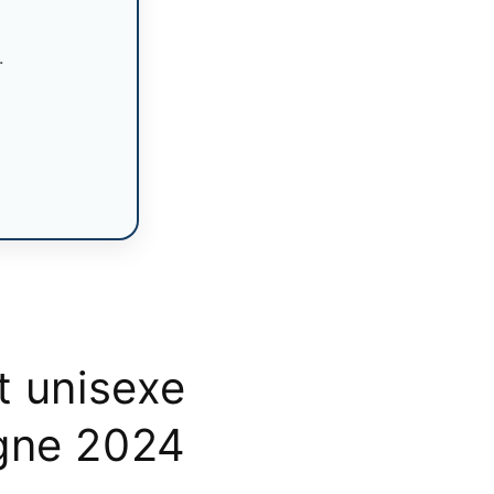
n
.
t unisexe
gne 2024