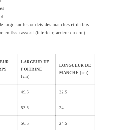
e
es
ol
e large sur les ourlets des manches et du bas
 en tissu assorti (intérieur, arrière du cou)
s
EUR
LARGEUR DE
LONGUEUR DE
RPS
POITRINE
MANCHE (cm)
(cm)
49.5
22.5
53.5
24
56.5
24.5