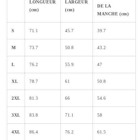
LONGUEUR
LARGEUR
DE LA
(cm)
(cm)
MANCHE (cm)
S
71.1
45.7
39.7
M
73.7
50.8
43.2
L
76.2
55.9
47
XL
78.7
61
50.8
2XL
81.3
66
54.6
3XL
83.8
71.1
58
4XL
86.4
76.2
61.5