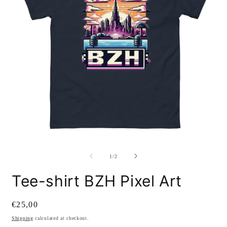
Open
O
media
m
1
2
of
1
/
2
in
i
modal
m
Tee-shirt BZH Pixel Art
Regular
€25,00
price
Shipping
calculated at checkout.