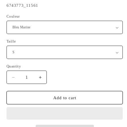
SKU:
6743773_11561
Couleur
Taille
Quantity
Quantity
Decrease
Increase
quantity
quantity
for
for
Tee-
Tee-
Add to cart
shirt
shirt
BZH
BZH
Pixel
Pixel
Art
Art