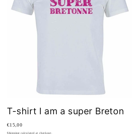
Open
media
T-shirt I am a super Breton
1
in
modal
Regular
€15,00
price
Shipping
calculated at checkout.